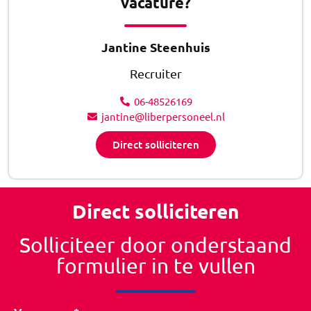
vacature?
Jantine Steenhuis
Recruiter
06-48526169
jantine@liberpersoneel.nl
Direct solliciteren
Direct solliciteren
Solliciteer door onderstaand
formulier in te vullen