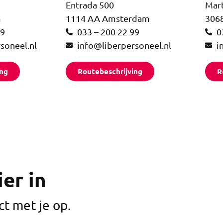
Entrada 500
Mar
m
1114 AA Amsterdam
306
99
033 – 200 22 99
0
soneel.nl
info@liberpersoneel.nl
i
ing
Routebeschrijving
R
er in
t met je op.