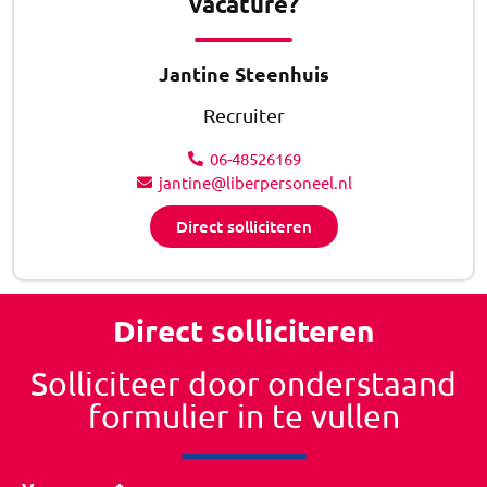
vacature?
Jantine Steenhuis
Recruiter
06-48526169
jantine@liberpersoneel.nl
Direct solliciteren
Direct solliciteren
Solliciteer door onderstaand
formulier in te vullen