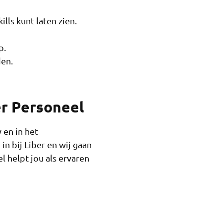
ills kunt laten zien.
p.
en.
ber Personeel
 en in het
in bij Liber en wij gaan
l helpt jou als ervaren