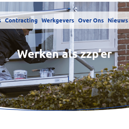
s
Contracting
Werkgevers
Over Ons
Nieuws
Werken als zzp’er