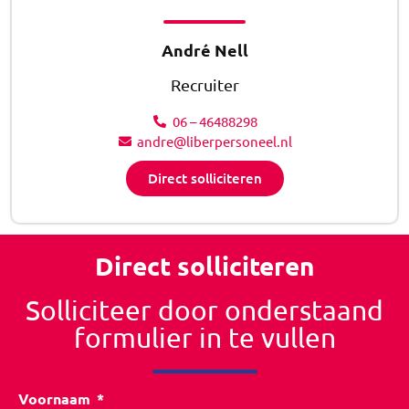
André Nell
Recruiter
06 – 46488298
andre@liberpersoneel.nl
Direct solliciteren
Direct solliciteren
Solliciteer door onderstaand
formulier in te vullen
Voornaam