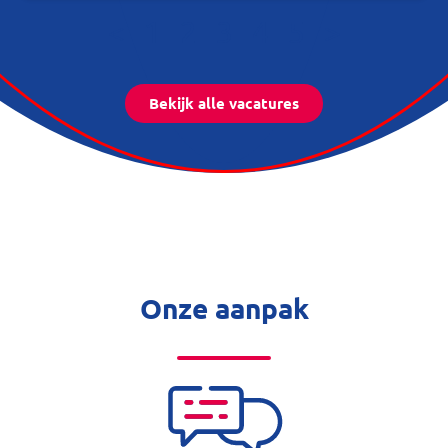
<
1
2
3
4
5
>
Bekijk alle vacatures
Onze aanpak