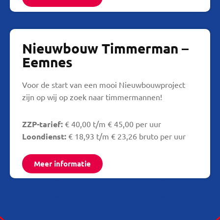
Nieuwbouw Timmerman –
Eemnes
Voor de start van een mooi Nieuwbouwproject
zijn op wij op zoek naar timmermannen!
ZZP-tarief:
€ 40,00 t/m € 45,00 per uur
Loondienst:
€ 18,93 t/m € 23,26 bruto per uur
Meer informatie
<
1
2
3
4
5
>