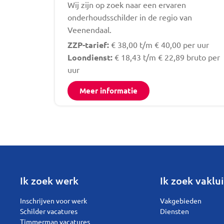
Wij zijn op zoek naar een ervaren
onderhoudsschilder in de regio van
Veenendaal.
ZZP-tarief:
€ 38,00 t/m € 40,00 per uur
Loondienst:
€ 18,43 t/m € 22,89 bruto per
uur
Meer informatie
Ik zoek werk
Ik zoek vaklui
Inschrijven voor werk
Vakgebieden
Schilder vacatures
Diensten
Timmerman vacatures