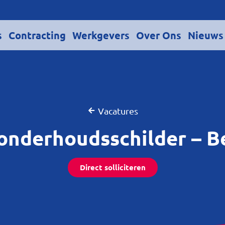
s
Contracting
Werkgevers
Over Ons
Nieuws
Vacatures
onderhoudsschilder – 
Direct solliciteren