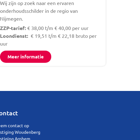
Wij zijn op zoek naar een ervaren
onderhoudsschilder in de regio van
Nijmegen.
ZZP-tarief:
€ 38,00 t/m € 40,00 per uur
Loondienst:
€ 19,51 t/m € 22,18 bruto per
uur
Meer informatie
ontact
em contact op
stiging Woudenberg
stiging Arnhem