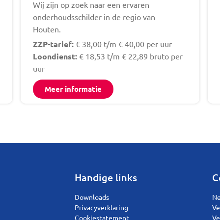
Wij zijn op zoek naar een ervaren
onderhoudsschilder in de regio van
Houten.
ZZP-tarief:
€ 38,00 t/m € 40,00 per uur
Loondienst:
€ 18,53 t/m € 22,89 bruto per
uur
Meer informatie
Handige links
C
Downloads
Ne
Privacyverklaring
Ve
Cookiestatement
Ve