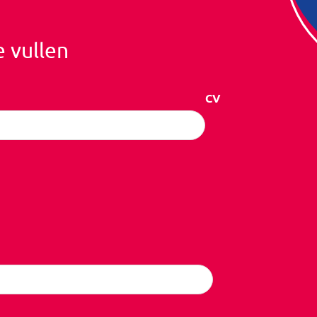
e vullen
CV