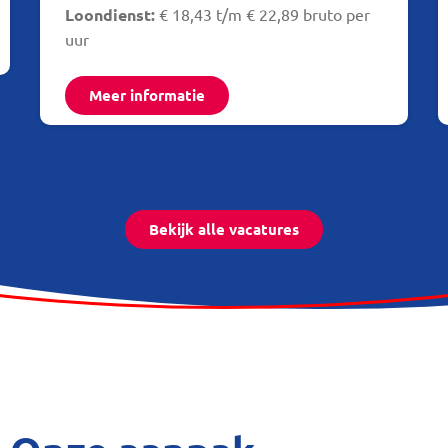
Loondienst:
€ 18,43 t/m € 22,89 bruto per
uur
Meer informatie
<
1
2
3
4
5
>
Bekijk alle vacatures