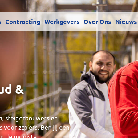
s
Contracting
Werkgevers
Over Ons
Nieuws
ud &
en, steigerbouwers en
 voor zzp’ers. Ben jij een
an de mooiste