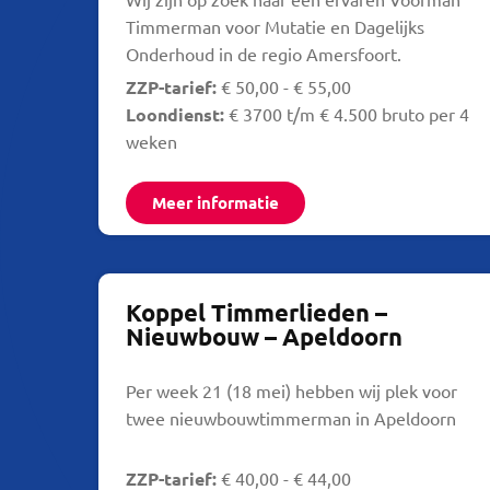
Timmerman voor Mutatie en Dagelijks
Onderhoud in de regio Amersfoort.
ZZP-tarief:
€ 50,00 - € 55,00
Loondienst:
€ 3700 t/m € 4.500 bruto per 4
weken
Meer informatie
Koppel Timmerlieden –
Nieuwbouw – Apeldoorn
Per week 21 (18 mei) hebben wij plek voor
twee nieuwbouwtimmerman in Apeldoorn
ZZP-tarief:
€ 40,00 - € 44,00