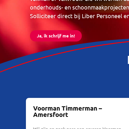
onderhouds- en schoonmaakprojecten 
Solliciteer direct bij Liber Personeel e
Ja, ik schrijf me in!
Voorman Timmerman –
Amersfoort
Wij zijn op zoek naar een ervaren Voorman