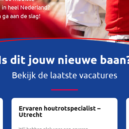
in heel Nederland?
n ga aan de slag!
Is dit jouw nieuwe baan
Bekijk de laatste vacatures
Ervaren houtrotspecialist –
Utrecht
Wij hebben plek voor een ervaren