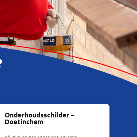
?
Onderhoudsschilder –
Doetinchem
Wij zijn op zoek naar een ervaren