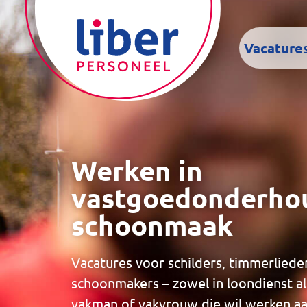
Vacature
Werken in
vastgoedonderho
schoonmaak
Vacatures voor schilders, timmerlied
schoonmakers – zowel in loondienst als
vakman of vakvrouw die wil werken a