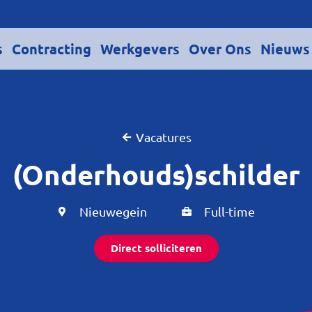
s
Contracting
Werkgevers
Over Ons
Nieuws
Vacatures
(Onderhouds)schilder
Nieuwegein
Full-time
Direct solliciteren