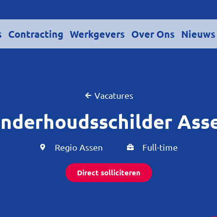
s
Contracting
Werkgevers
Over Ons
Nieuws
Vacatures
nderhoudsschilder Ass
Regio Assen
Full-time
Direct solliciteren