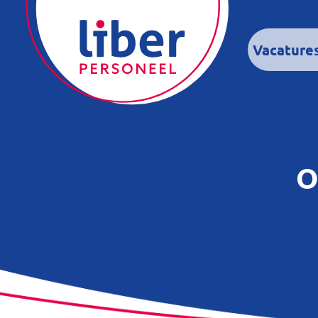
Vacature
O