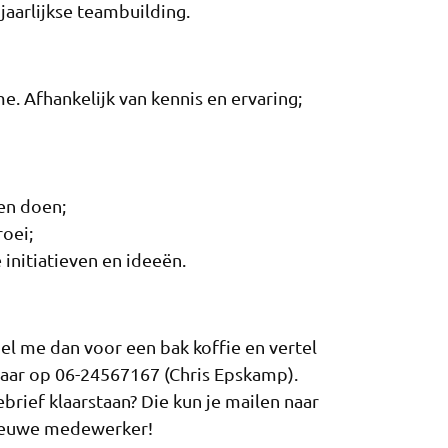
jaarlijkse teambuilding.
ime. Afhankelijk van kennis en ervaring;
en doen;
oei;
 initiatieven en ideeën.
Bel me dan voor een bak koffie en vertel
baar op 06-24567167 (Chris Epskamp).
brief klaarstaan? Die kun je mailen naar
nieuwe medewerker!