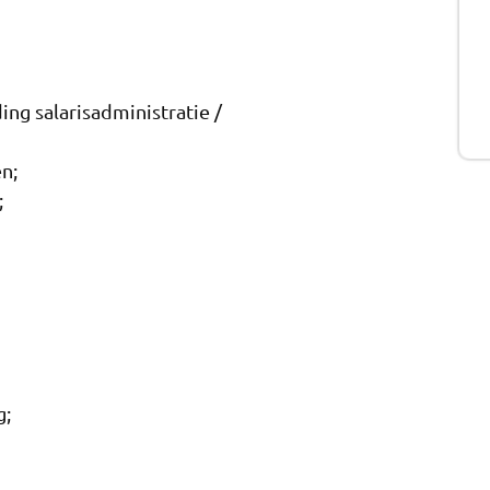
g salarisadministratie /
n;
;
g;