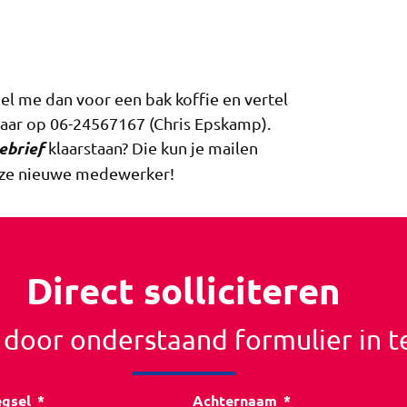
Bel me dan voor een bak koffie en vertel
baar op 06-24567167 (Chris Epskamp).
ebrief
klaarstaan? Die kun je mailen
onze nieuwe medewerker!
Direct solliciteren
r door onderstaand formulier in t
egsel
Achternaam