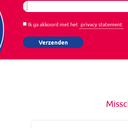
Ik ga akkoord met het
privacy statement
Verzenden
Missc