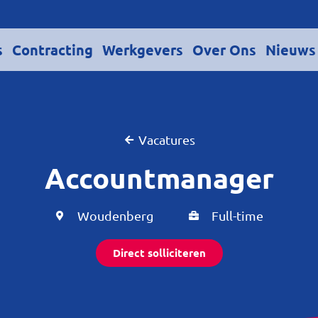
s
Contracting
Werkgevers
Over Ons
Nieuws
Vacatures
Accountmanager
Woudenberg
Full-time
Direct solliciteren