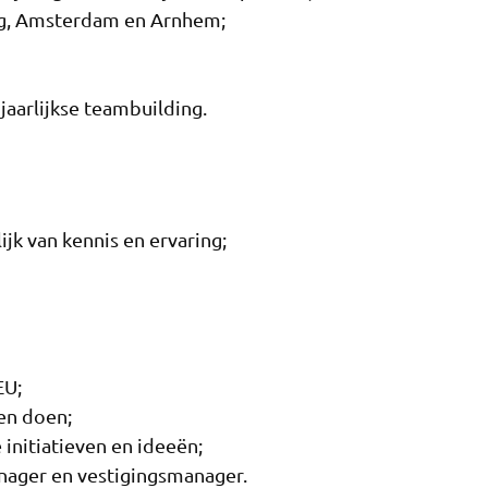
rg, Amsterdam en Arnhem;
jaarlijkse teambuilding.
ijk van kennis en ervaring;
EU;
en doen;
 initiatieven en ideeën;
nager en vestigingsmanager.