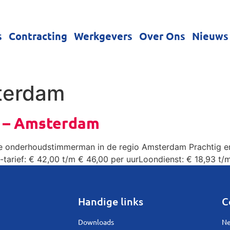
s
Contracting
Werkgevers
Over Ons
Nieuws
terdam
 – Amsterdam
e onderhoudstimmerman in de regio Amsterdam Prachtig en
arief: € 42,00 t/m € 46,00 per uurLoondienst: € 18,93 t/m
Handige links
C
Downloads
Ne