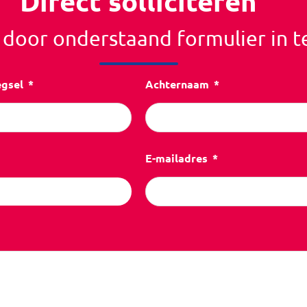
Direct solliciteren
r door onderstaand formulier in t
egsel
Achternaam
E-mailadres