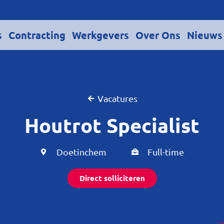
s
Contracting
Werkgevers
Over Ons
Nieuws
Vacatures
Houtrot Specialist
Doetinchem
Full-time
Direct solliciteren