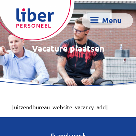
Vacature plaatsen
[uitzendbureau_website_vacancy_add]
Ik zoek werk