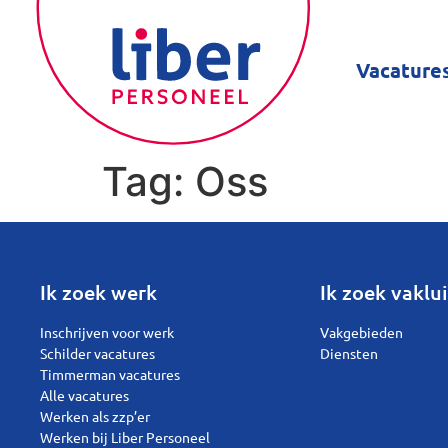
Vacature
Tag:
Oss
Ik zoek werk
Ik zoek vaklui
Inschrijven voor werk
Vakgebieden
Schilder vacatures
Diensten
Timmerman vacatures
Alle vacatures
Werken als zzp’er
Werken bij Liber Personeel