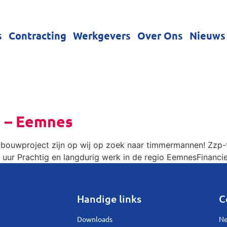
s
Contracting
Werkgevers
Over Ons
Nieuws
 – Eemnes
wbouwproject zijn op wij op zoek naar timmermannen! Zzp-t
r uur Prachtig en langdurig werk in de regio EemnesFinanc
Handige links
C
Downloads
Ne