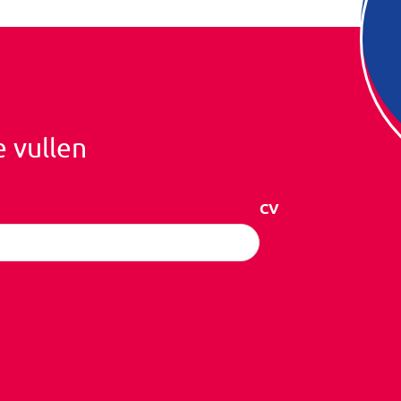
e vullen
CV