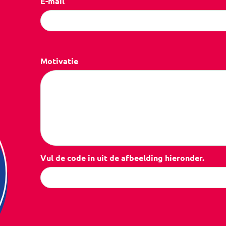
E-mail
Motivatie
Vul de code in uit de afbeelding hieronder.