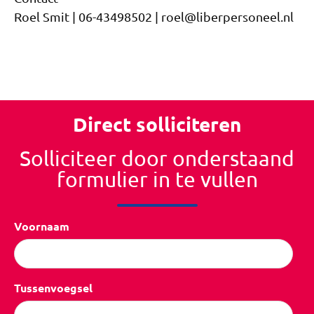
Roel Smit | 06-43498502 | roel@liberpersoneel.nl
Direct solliciteren
Solliciteer door onderstaand
formulier in te vullen
Voornaam
Tussenvoegsel