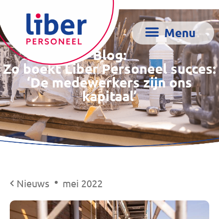
Blog:
Zo boekt Liber Personeel succes:
‘De medewerkers zijn ons
kapitaal’
Nieuws
mei 2022