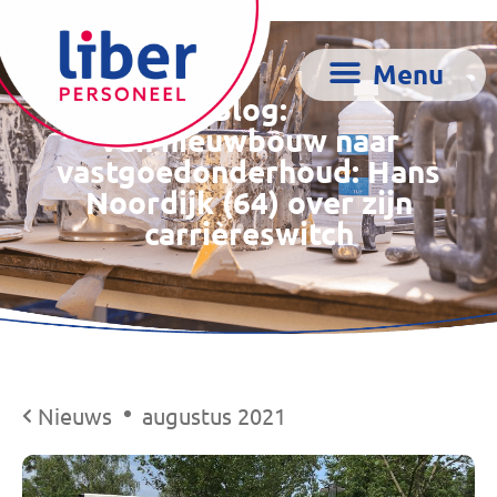
Blog:
Van nieuwbouw naar
vastgoedonderhoud: Hans
Noordijk (64) over zijn
carrièreswitch
Nieuws
augustus 2021