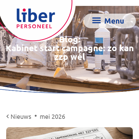
Blog:
Kabinet start campagne: zo kan
zzp wél
Nieuws
mei 2026