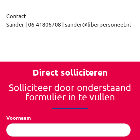
Contact
Sander | 06-41806708 | sander@liberpersoneel.nl
Direct solliciteren
Solliciteer door onderstaand
formulier in te vullen
Voornaam