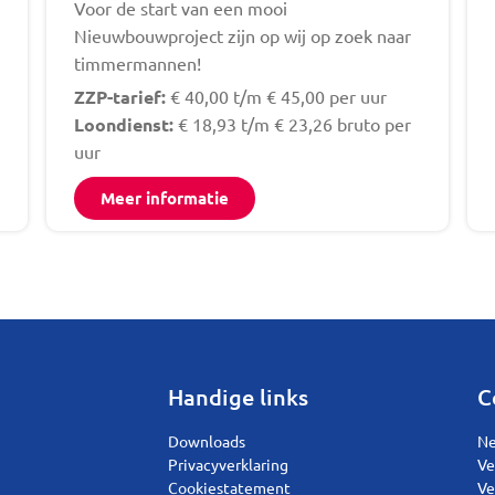
Voor de start van een mooi
Nieuwbouwproject zijn op wij op zoek naar
timmermannen!
ZZP-tarief:
€ 40,00 t/m € 45,00 per uur
Loondienst:
€ 18,93 t/m € 23,26 bruto per
uur
Meer informatie
Handige links
C
Downloads
Ne
Privacyverklaring
Ve
Cookiestatement
Ve