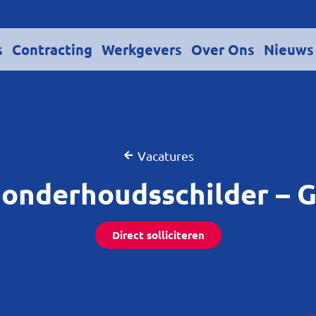
s
Contracting
Werkgevers
Over Ons
Nieuws
Vacatures
 onderhoudsschilder – 
Direct solliciteren