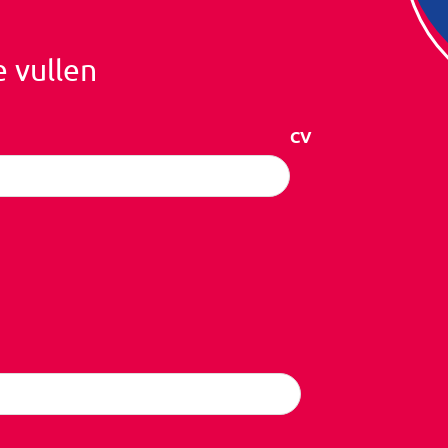
e vullen
CV