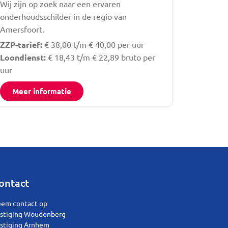
Wij zijn op zoek naar een ervaren
onderhoudsschilder in de regio van
Amersfoort.
ZZP-tarief:
€ 38,00 t/m € 40,00 per uur
Loondienst:
€ 18,43 t/m € 22,89 bruto per
uur
Meer informatie
ontact
em contact op
stiging Woudenberg
stiging Arnhem