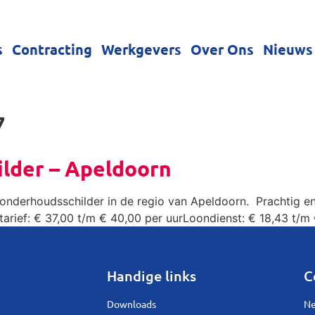
s
Contracting
Werkgevers
Over Ons
Nieuws
7
lder – Apeldoorn
n onderhoudsschilder in de regio van Apeldoorn. Prachtig en
arief: € 37,00 t/m € 40,00 per uurLoondienst: € 18,43 t/m 
Handige links
C
Downloads
Ne