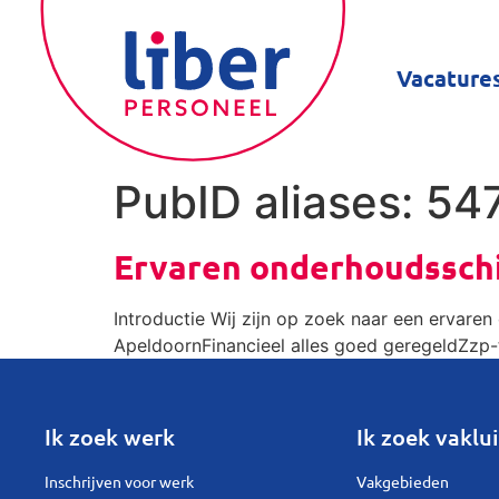
Vacature
PubID aliases:
54
Ervaren onderhoudsschi
Introductie Wij zijn op zoek naar een ervare
ApeldoornFinancieel alles goed geregeldZzp-t
Ik zoek werk
Ik zoek vaklui
Inschrijven voor werk
Vakgebieden