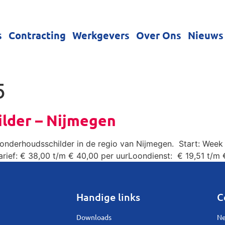
s
Contracting
Werkgevers
Over Ons
Nieuws
5
lder – Nijmegen
n onderhoudsschilder in de regio van Nijmegen. Start: Week 
rief: € 38,00 t/m € 40,00 per uurLoondienst: € 19,51 t/m 
Handige links
C
Downloads
Ne