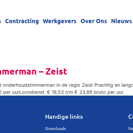
s
Contracting
Werkgevers
Over Ons
Nieuws
2
mmerman – Zeist
 onderhoudstimmerman in de regio Zeist Prachtig en langdur
 per uurLoondienst: € 18,53 t/m € 23,89 bruto per uur
Handige links
C
Downloads
Ne