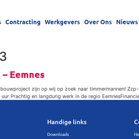
s
Contracting
Werkgevers
Over Ons
Nieuws
13
 – Eemnes
wbouwproject zijn op wij op zoek naar timmermannen! Zzp-t
r uur Prachtig en langdurig werk in de regio EemnesFinanc
Handige links
C
Downloads
Ne